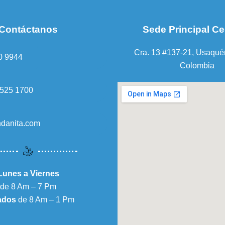
Contáctanos
Sede Principal Ce
Cra. 13 #137-21, Usaqué
0 9944
Colombia
 525 1700
ndanita.com
Lunes a Viernes
de 8 Am – 7 Pm
ados
de 8 Am – 1 Pm