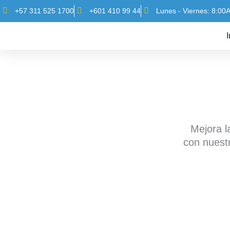
Ir
+57 311 525 1700
+601 410 99 44
Lunes - Viernes: 8:00
al
contenido
I
Mejora l
con nuest