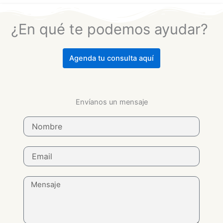
¿En qué te podemos ayudar? ​
Agenda tu consulta aquí
Envíanos un mensaje
N
o
m
b
E
r
m
e
a
i
M
l
e
n
s
a